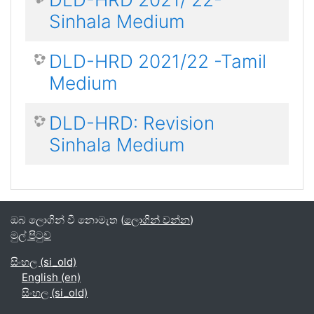
Sinhala Medium
DLD-HRD 2021/22 -Tamil
Medium
DLD-HRD: Revision
Sinhala Medium
ඔබ ලොගින් වී නොමැත (
ලොගින් වන්න
)
මුල් පිටුව
සිංහල ‎(si_old)‎
English ‎(en)‎
සිංහල ‎(si_old)‎