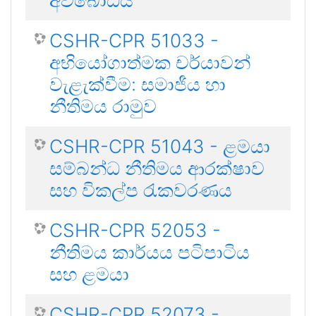
අවබෝධය
CSHR-CPR 51033 -
අභියෝගාත්මක චර්යාවන්
වැළැක්වීම: සමාජීය හා
නීතිමය රාමුව
CSHR-CPR 51043 - ළමයා
සම්බන්ධ නීතිමය ආරක්ෂාව
සහ විකල්ප රැකවරණය
CSHR-CPR 52053 -
නීතිමය කාර්යය පටිපාටිය
සහ ළමයා
CSHR-CPR 52073 -